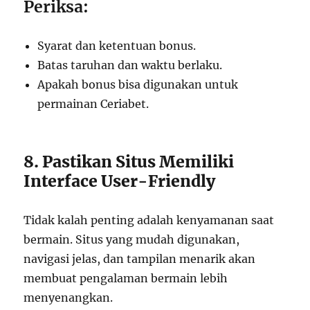
Periksa:
Syarat dan ketentuan bonus.
Batas taruhan dan waktu berlaku.
Apakah bonus bisa digunakan untuk
permainan Ceriabet.
8. Pastikan Situs Memiliki
Interface User-Friendly
Tidak kalah penting adalah kenyamanan saat
bermain. Situs yang mudah digunakan,
navigasi jelas, dan tampilan menarik akan
membuat pengalaman bermain lebih
menyenangkan.