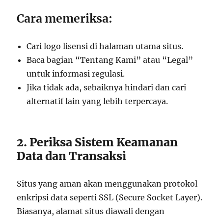
Cara memeriksa:
Cari logo lisensi di halaman utama situs.
Baca bagian “Tentang Kami” atau “Legal”
untuk informasi regulasi.
Jika tidak ada, sebaiknya hindari dan cari
alternatif lain yang lebih terpercaya.
2. Periksa Sistem Keamanan
Data dan Transaksi
Situs yang aman akan menggunakan protokol
enkripsi data seperti SSL (Secure Socket Layer).
Biasanya, alamat situs diawali dengan