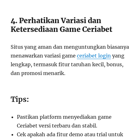
4. Perhatikan Variasi dan
Ketersediaan Game Ceriabet
Situs yang aman dan menguntungkan biasanya
menawarkan variasi game
ceriabet login
yang
lengkap, termasuk fitur taruhan kecil, bonus,
dan promosi menarik.
Tips:
Pastikan platform menyediakan game
Ceriabet versi terbaru dan stabil.
Cek apakah ada fitur demo atau trial untuk