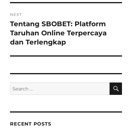
NEXT
Tentang SBOBET: Platform
Next
post:
Taruhan Online Terpercaya
dan Terlengkap
SE
Search
for:
RECENT POSTS