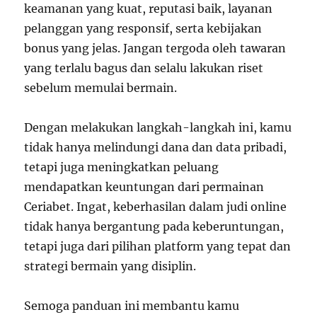
keamanan yang kuat, reputasi baik, layanan
pelanggan yang responsif, serta kebijakan
bonus yang jelas. Jangan tergoda oleh tawaran
yang terlalu bagus dan selalu lakukan riset
sebelum memulai bermain.
Dengan melakukan langkah-langkah ini, kamu
tidak hanya melindungi dana dan data pribadi,
tetapi juga meningkatkan peluang
mendapatkan keuntungan dari permainan
Ceriabet. Ingat, keberhasilan dalam judi online
tidak hanya bergantung pada keberuntungan,
tetapi juga dari pilihan platform yang tepat dan
strategi bermain yang disiplin.
Semoga panduan ini membantu kamu