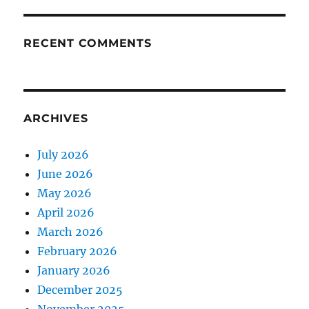
RECENT COMMENTS
ARCHIVES
July 2026
June 2026
May 2026
April 2026
March 2026
February 2026
January 2026
December 2025