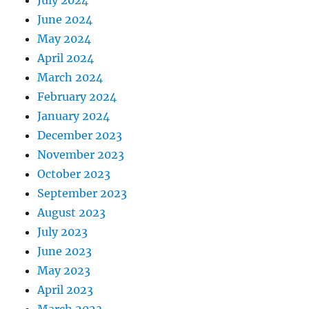
July 2024
June 2024
May 2024
April 2024
March 2024
February 2024
January 2024
December 2023
November 2023
October 2023
September 2023
August 2023
July 2023
June 2023
May 2023
April 2023