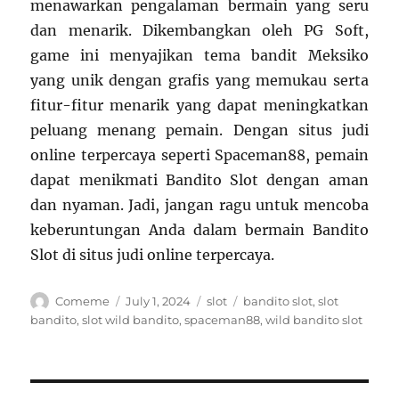
menawarkan pengalaman bermain yang seru
dan menarik. Dikembangkan oleh PG Soft,
game ini menyajikan tema bandit Meksiko
yang unik dengan grafis yang memukau serta
fitur-fitur menarik yang dapat meningkatkan
peluang menang pemain. Dengan situs judi
online terpercaya seperti Spaceman88, pemain
dapat menikmati Bandito Slot dengan aman
dan nyaman. Jadi, jangan ragu untuk mencoba
keberuntungan Anda dalam bermain Bandito
Slot di situs judi online terpercaya.
Author
Posted
Categories
Tags
Comeme
July 1, 2024
slot
bandito slot
,
slot
on
bandito
,
slot wild bandito
,
spaceman88
,
wild bandito slot