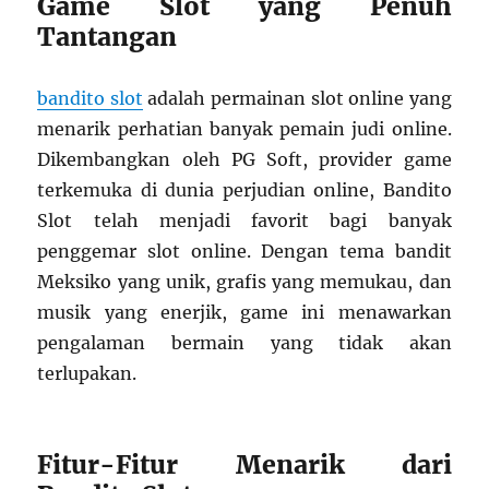
Game Slot yang Penuh
Tantangan
bandito slot
adalah permainan slot online yang
menarik perhatian banyak pemain judi online.
Dikembangkan oleh PG Soft, provider game
terkemuka di dunia perjudian online, Bandito
Slot telah menjadi favorit bagi banyak
penggemar slot online. Dengan tema bandit
Meksiko yang unik, grafis yang memukau, dan
musik yang enerjik, game ini menawarkan
pengalaman bermain yang tidak akan
terlupakan.
Fitur-Fitur Menarik dari