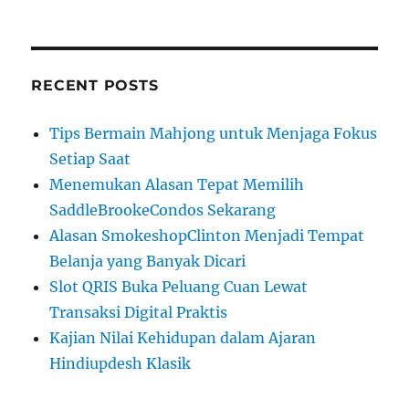
RECENT POSTS
Tips Bermain Mahjong untuk Menjaga Fokus
Setiap Saat
Menemukan Alasan Tepat Memilih
SaddleBrookeCondos Sekarang
Alasan SmokeshopClinton Menjadi Tempat
Belanja yang Banyak Dicari
Slot QRIS Buka Peluang Cuan Lewat
Transaksi Digital Praktis
Kajian Nilai Kehidupan dalam Ajaran
Hindiupdesh Klasik