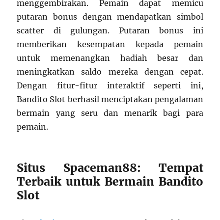
menggembirakan. Pemain dapat memicu
putaran bonus dengan mendapatkan simbol
scatter di gulungan. Putaran bonus ini
memberikan kesempatan kepada pemain
untuk memenangkan hadiah besar dan
meningkatkan saldo mereka dengan cepat.
Dengan fitur-fitur interaktif seperti ini,
Bandito Slot berhasil menciptakan pengalaman
bermain yang seru dan menarik bagi para
pemain.
Situs Spaceman88: Tempat
Terbaik untuk Bermain Bandito
Slot