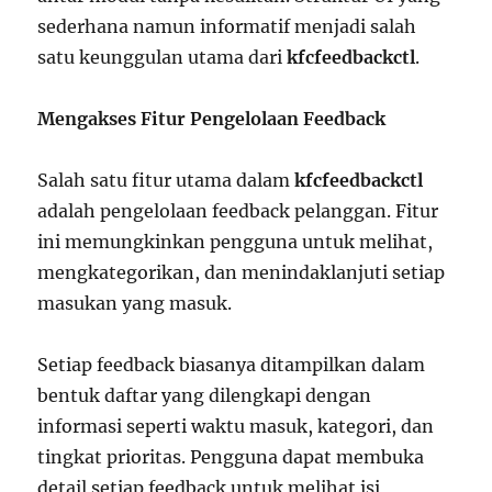
sederhana namun informatif menjadi salah
satu keunggulan utama dari
kfcfeedbackctl
.
Mengakses Fitur Pengelolaan Feedback
Salah satu fitur utama dalam
kfcfeedbackctl
adalah pengelolaan feedback pelanggan. Fitur
ini memungkinkan pengguna untuk melihat,
mengkategorikan, dan menindaklanjuti setiap
masukan yang masuk.
Setiap feedback biasanya ditampilkan dalam
bentuk daftar yang dilengkapi dengan
informasi seperti waktu masuk, kategori, dan
tingkat prioritas. Pengguna dapat membuka
detail setiap feedback untuk melihat isi