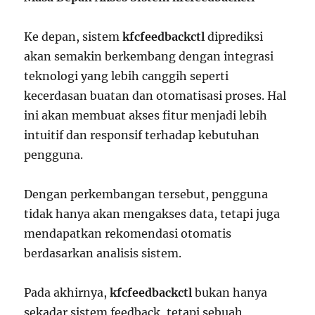
Ke depan, sistem
kfcfeedbackctl
diprediksi
akan semakin berkembang dengan integrasi
teknologi yang lebih canggih seperti
kecerdasan buatan dan otomatisasi proses. Hal
ini akan membuat akses fitur menjadi lebih
intuitif dan responsif terhadap kebutuhan
pengguna.
Dengan perkembangan tersebut, pengguna
tidak hanya akan mengakses data, tetapi juga
mendapatkan rekomendasi otomatis
berdasarkan analisis sistem.
Pada akhirnya,
kfcfeedbackctl
bukan hanya
sekadar sistem feedback, tetapi sebuah