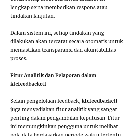
lengkap serta memberikan respons atau
tindakan lanjutan.
Dalam sistem ini, setiap tindakan yang
dilakukan akan tercatat secara otomatis untuk
memastikan transparansi dan akuntabilitas
proses.
Fitur Analitik dan Pelaporan dalam
kfcfeedbackctl
Selain pengelolaan feedback,
kfcfeedbackctl
juga menyediakan fitur analitik yang sangat
penting dalam pengambilan keputusan. Fitur
ini memungkinkan pengguna untuk melihat
pola data berdasarkan periode waktu tertentu.