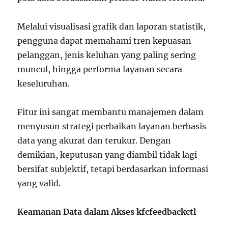
Melalui visualisasi grafik dan laporan statistik,
pengguna dapat memahami tren kepuasan
pelanggan, jenis keluhan yang paling sering
muncul, hingga performa layanan secara
keseluruhan.
Fitur ini sangat membantu manajemen dalam
menyusun strategi perbaikan layanan berbasis
data yang akurat dan terukur. Dengan
demikian, keputusan yang diambil tidak lagi
bersifat subjektif, tetapi berdasarkan informasi
yang valid.
Keamanan Data dalam Akses kfcfeedbackctl