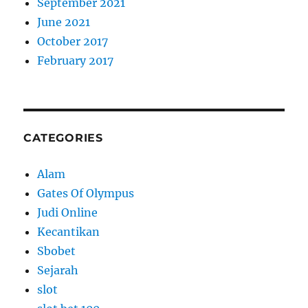
September 2021
June 2021
October 2017
February 2017
CATEGORIES
Alam
Gates Of Olympus
Judi Online
Kecantikan
Sbobet
Sejarah
slot