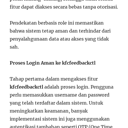
fitur dapat diakses secara bebas tanpa otorisasi.
Pendekatan berbasis role ini memastikan
bahwa sistem tetap aman dan terhindar dari
penyalahgunaan data atau akses yang tidak
sah.
Proses Login Aman ke kfcfeedbackctl
Tahap pertama dalam mengakses fitur
kfcfeedbackctl
adalah proses login. Pengguna
perlu memasukkan username dan password
yang telah terdaftar dalam sistem. Untuk
meningkatkan keamanan, banyak
implementasi sistem ini juga menggunakan
autentikasi tambahan seperti OTP (One Time