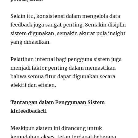
Selain itu, konsistensi dalam mengelola data
feedback juga sangat penting. Semakin disiplin
sistem digunakan, semakin akurat pula insight
yang dihasilkan.
Pelatihan internal bagi pengguna sistem juga
menjadi faktor penting dalam memastikan
bahwa semua fitur dapat digunakan secara
efektif dan efisien.
Tantangan dalam Penggunaan Sistem
kfcfeedbackctl
Meskipun sistem ini dirancang untuk
kemudahan akses, tetap terdapat beberapa