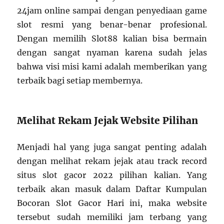
24jam online sampai dengan penyediaan game
slot resmi yang benar-benar profesional.
Dengan memilih Slot88 kalian bisa bermain
dengan sangat nyaman karena sudah jelas
bahwa visi misi kami adalah memberikan yang
terbaik bagi setiap membernya.
Melihat Rekam Jejak Website Pilihan
Menjadi hal yang juga sangat penting adalah
dengan melihat rekam jejak atau track record
situs slot gacor 2022 pilihan kalian. Yang
terbaik akan masuk dalam Daftar Kumpulan
Bocoran Slot Gacor Hari ini, maka website
tersebut sudah memiliki jam terbang yang