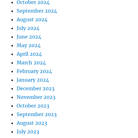
October 2024
September 2024
August 2024
July 2024
June 2024
May 2024
April 2024
March 2024
February 2024
January 2024
December 2023
November 2023
October 2023
September 2023
August 2023
July 2023