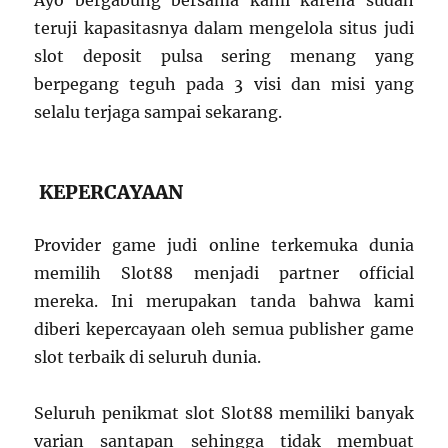
Ayo bergabung bersama kami karena sudah
teruji kapasitasnya dalam mengelola situs judi
slot deposit pulsa sering menang yang
berpegang teguh pada 3 visi dan misi yang
selalu terjaga sampai sekarang.
KEPERCAYAAN
Provider game judi online terkemuka dunia
memilih Slot88 menjadi partner official
mereka. Ini merupakan tanda bahwa kami
diberi kepercayaan oleh semua publisher game
slot terbaik di seluruh dunia.
Seluruh penikmat slot Slot88 memiliki banyak
varian santapan sehingga tidak membuat