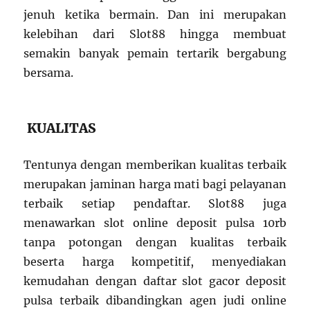
jenuh ketika bermain. Dan ini merupakan
kelebihan dari Slot88 hingga membuat
semakin banyak pemain tertarik bergabung
bersama.
KUALITAS
Tentunya dengan memberikan kualitas terbaik
merupakan jaminan harga mati bagi pelayanan
terbaik setiap pendaftar. Slot88 juga
menawarkan slot online deposit pulsa 10rb
tanpa potongan dengan kualitas terbaik
beserta harga kompetitif, menyediakan
kemudahan dengan daftar slot gacor deposit
pulsa terbaik dibandingkan agen judi online