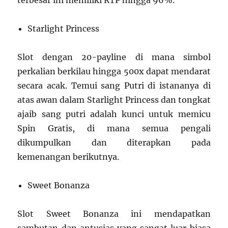
terbesar ini memiliki RTP hingga 96%.
Starlight Princess
Slot dengan 20-payline di mana simbol
perkalian berkilau hingga 500x dapat mendarat
secara acak. Temui sang Putri di istananya di
atas awan dalam Starlight Princess dan tongkat
ajaib sang putri adalah kunci untuk memicu
Spin Gratis, di mana semua pengali
dikumpulkan dan diterapkan pada
kemenangan berikutnya.
Sweet Bonanza
Slot Sweet Bonanza ini mendapatkan