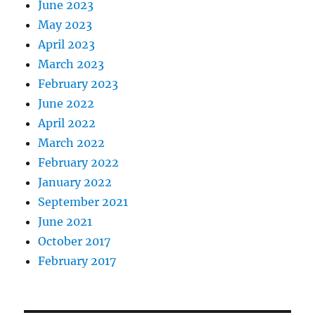
June 2023
May 2023
April 2023
March 2023
February 2023
June 2022
April 2022
March 2022
February 2022
January 2022
September 2021
June 2021
October 2017
February 2017