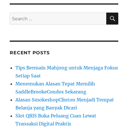
SE
Search
for:
RECENT POSTS
Tips Bermain Mahjong untuk Menjaga Fokus
Setiap Saat
Menemukan Alasan Tepat Memilih
SaddleBrookeCondos Sekarang
Alasan SmokeshopClinton Menjadi Tempat
Belanja yang Banyak Dicari
Slot QRIS Buka Peluang Cuan Lewat
Transaksi Digital Praktis