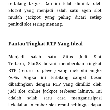
terbilang bagus. Dan ini telah dimiliki oleh
Slot88 yang menjadi salah satu agen slot
mudah jackpot yang paling dicari setiap
penjudi slot sering menang.
Pantau Tingkat RTP Yang Ideal
Menjadi salah satu Situs Judi Slot
Terbaru, Slot88 berani memberikan tingkat
RTP (return to player) yang melebihi angka
96%. Angka ini terbilang sangat besar
dibadingkan dengan RTP yang dimiliki oleh
judi slot online jackpot terbesar lainnya. Ini
adalah salah satu cara mengantisipasi
kekalahan member slot resmi sehingga dapat