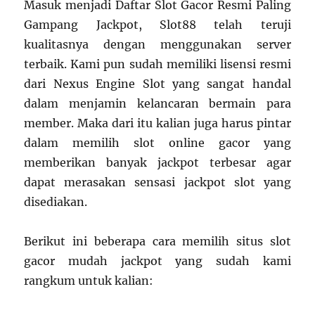
Masuk menjadi Daftar Slot Gacor Resmi Paling
Gampang Jackpot, Slot88 telah teruji
kualitasnya dengan menggunakan server
terbaik. Kami pun sudah memiliki lisensi resmi
dari Nexus Engine Slot yang sangat handal
dalam menjamin kelancaran bermain para
member. Maka dari itu kalian juga harus pintar
dalam memilih slot online gacor yang
memberikan banyak jackpot terbesar agar
dapat merasakan sensasi jackpot slot yang
disediakan.
Berikut ini beberapa cara memilih situs slot
gacor mudah jackpot yang sudah kami
rangkum untuk kalian: