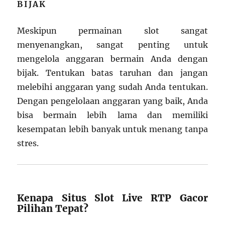
BIJAK
Meskipun permainan slot sangat
menyenangkan, sangat penting untuk
mengelola anggaran bermain Anda dengan
bijak. Tentukan batas taruhan dan jangan
melebihi anggaran yang sudah Anda tentukan.
Dengan pengelolaan anggaran yang baik, Anda
bisa bermain lebih lama dan memiliki
kesempatan lebih banyak untuk menang tanpa
stres.
Kenapa Situs Slot Live RTP Gacor
Pilihan Tepat?