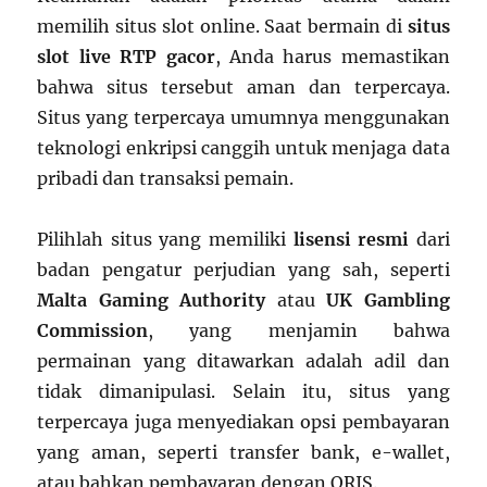
memilih situs slot online. Saat bermain di
situs
slot live RTP gacor
, Anda harus memastikan
bahwa situs tersebut aman dan terpercaya.
Situs yang terpercaya umumnya menggunakan
teknologi enkripsi canggih untuk menjaga data
pribadi dan transaksi pemain.
Pilihlah situs yang memiliki
lisensi resmi
dari
badan pengatur perjudian yang sah, seperti
Malta Gaming Authority
atau
UK Gambling
Commission
, yang menjamin bahwa
permainan yang ditawarkan adalah adil dan
tidak dimanipulasi. Selain itu, situs yang
terpercaya juga menyediakan opsi pembayaran
yang aman, seperti transfer bank, e-wallet,
atau bahkan pembayaran dengan QRIS.