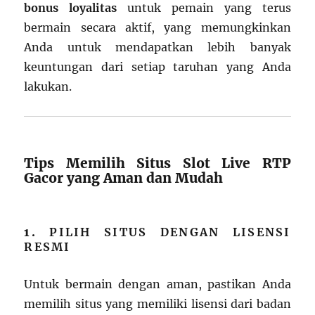
bonus loyalitas
untuk pemain yang terus
bermain secara aktif, yang memungkinkan
Anda untuk mendapatkan lebih banyak
keuntungan dari setiap taruhan yang Anda
lakukan.
Tips Memilih Situs Slot Live RTP
Gacor yang Aman dan Mudah
1.
PILIH SITUS DENGAN LISENSI
RESMI
Untuk bermain dengan aman, pastikan Anda
memilih situs yang memiliki lisensi dari badan