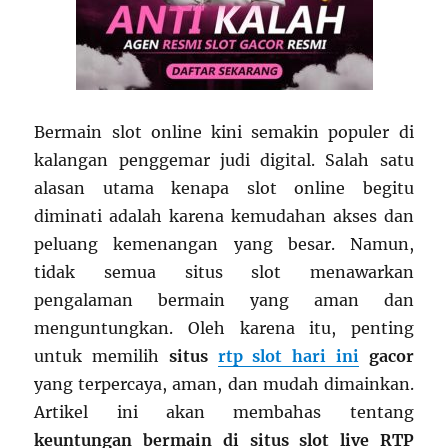
Bermain slot online kini semakin populer di
kalangan penggemar judi digital. Salah satu
alasan utama kenapa slot online begitu
diminati adalah karena kemudahan akses dan
peluang kemenangan yang besar. Namun,
tidak semua situs slot menawarkan
pengalaman bermain yang aman dan
menguntungkan. Oleh karena itu, penting
untuk memilih
situs
rtp slot hari ini
gacor
yang terpercaya, aman, dan mudah dimainkan.
Artikel ini akan membahas tentang
keuntungan bermain di situs slot live RTP