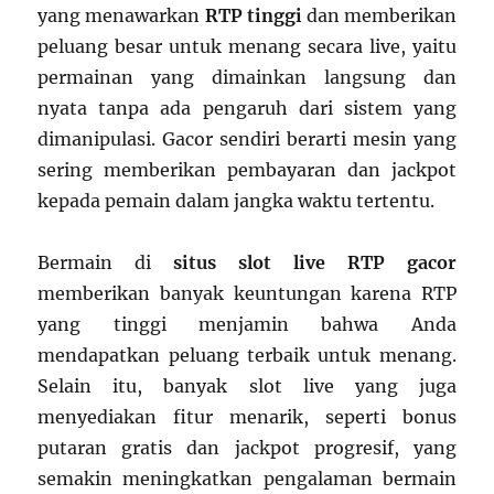
yang menawarkan
RTP tinggi
dan memberikan
peluang besar untuk menang secara live, yaitu
permainan yang dimainkan langsung dan
nyata tanpa ada pengaruh dari sistem yang
dimanipulasi. Gacor sendiri berarti mesin yang
sering memberikan pembayaran dan jackpot
kepada pemain dalam jangka waktu tertentu.
Bermain di
situs slot live RTP gacor
memberikan banyak keuntungan karena RTP
yang tinggi menjamin bahwa Anda
mendapatkan peluang terbaik untuk menang.
Selain itu, banyak slot live yang juga
menyediakan fitur menarik, seperti bonus
putaran gratis dan jackpot progresif, yang
semakin meningkatkan pengalaman bermain