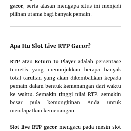
gacor
, serta alasan mengapa situs ini menjadi
pilihan utama bagi banyak pemain.
Apa Itu Slot Live RTP Gacor?
RTP
atau
Return to Player
adalah persentase
teoretis yang menunjukkan berapa banyak
total taruhan yang akan dikembalikan kepada
pemain dalam bentuk kemenangan dari waktu
ke waktu. Semakin tinggi nilai RTP, semakin
besar pula kemungkinan Anda untuk
mendapatkan kemenangan.
Slot live RTP gacor
mengacu pada mesin slot