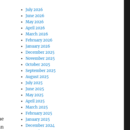
July 2026
June 2026
May 2026
April 2026
March 2026
February 2026
January 2026
December 2025
November 2025
October 2025
September 2025
August 2025
July 2025
June 2025
May 2025
April 2025
March 2025
February 2025
me
January 2025
December 2024
an