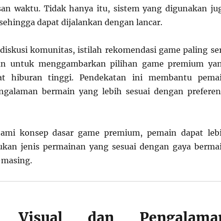
san waktu. Tidak hanya itu, sistem yang digunakan ju
sehingga dapat dijalankan dengan lancar.
diskusi komunitas, istilah rekomendasi game paling se
kan untuk menggambarkan pilihan game premium ya
kat hiburan tinggi. Pendekatan ini membantu pema
alaman bermain yang lebih sesuai dengan preferen
mi konsep dasar game premium, pemain dapat leb
an jenis permainan yang sesuai dengan gaya berma
masing.
as Visual dan Pengalama