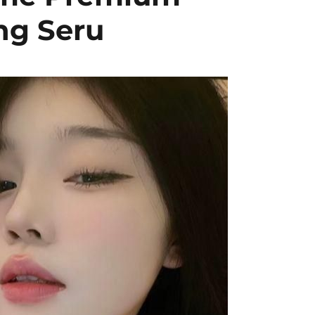
ng Seru