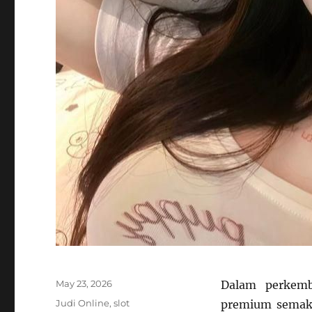
Posted
May 23, 2026
Dalam perkemb
on
Categories
Judi Online
,
slot
premium semak