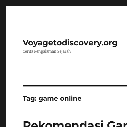
Voyagetodiscovery.org
Cerita Pengalaman Sejarah
Tag:
game online
Rekomendasi Ga