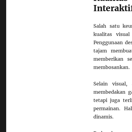
Interakt
Salah satu ke
kualitas visu
Penggunaan desa
tajam membuat
memberikan se
membosankan.
Selain visual,
membedakan ga
tetapi juga ter
permainan. Ha
dinamis.