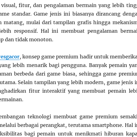
 visual, fitur, dan pengalaman bermain yang lebih ting
ame standar. Game jenis ini biasanya dirancang deng
ih matang, mulai dari tampilan grafis hingga mekanis
 lebih responsif. Hal ini membuat pengalaman berma
dup dan tidak monoton.
resgacor
, konsep game premium hadir untuk memberik
 yang lebih menarik bagi pengguna. Banyak pemain ya
aman berbeda dari game biasa, sehingga game premi
 utama. Selain tampilan yang lebih modern, game jenis i
nghadirkan fitur interaktif yang membuat pemain leb
permainan.
erkembangan teknologi membuat game premium semak
elalui berbagai perangkat, terutama smartphone. Hal i
ksibilitas bagi pemain untuk menikmati hiburan kap