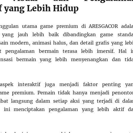
if yang Lebih Hidup
unggulan utama game premium di ARESGACOR adal
al yang jauh lebih baik dibandingkan game standa
in modern, animasi halus, dan detail grafis yang leb
 pengalaman bermain terasa lebih imersif. Hal i
nsasi bermain yang lebih menyenangkan dan tid
 aspek interaktif juga menjadi faktor penting ya
me premium. Pemain tidak hanya menjadi penonto
libat langsung dalam setiap aksi yang terjadi di dal
l ini menciptakan pengalaman yang lebih aktif d