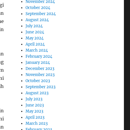
November 2024
gi
October 2024
an
September 2024
August 2024
me
July 2024
in
June 2024
May 2024
April 2024
March 2024
an
February 2024
ng
January 2024
December 2023
um
November 2023
ni
October 2023
ih
September 2023
August 2023
July 2023
June 2023
in
May 2023
April 2023
ni
March 2023
an
February 2023