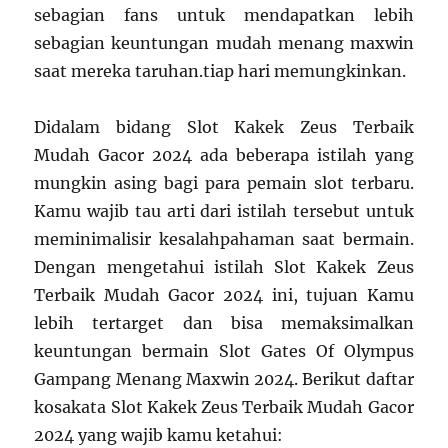
sebagian fans untuk mendapatkan lebih
sebagian keuntungan mudah menang maxwin
saat mereka taruhan.tiap hari memungkinkan.
Didalam bidang Slot Kakek Zeus Terbaik
Mudah Gacor 2024 ada beberapa istilah yang
mungkin asing bagi para pemain slot terbaru.
Kamu wajib tau arti dari istilah tersebut untuk
meminimalisir kesalahpahaman saat bermain.
Dengan mengetahui istilah Slot Kakek Zeus
Terbaik Mudah Gacor 2024 ini, tujuan Kamu
lebih tertarget dan bisa memaksimalkan
keuntungan bermain Slot Gates Of Olympus
Gampang Menang Maxwin 2024. Berikut daftar
kosakata Slot Kakek Zeus Terbaik Mudah Gacor
2024 yang wajib kamu ketahui: