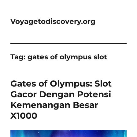
Voyagetodiscovery.org
Tag:
gates of olympus slot
Gates of Olympus: Slot
Gacor Dengan Potensi
Kemenangan Besar
X1000