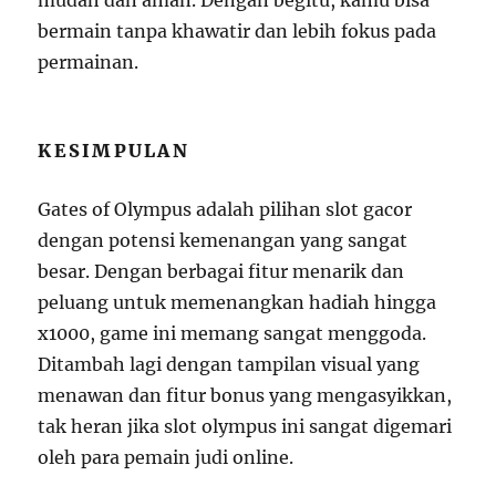
bermain tanpa khawatir dan lebih fokus pada
permainan.
KESIMPULAN
Gates of Olympus adalah pilihan slot gacor
dengan potensi kemenangan yang sangat
besar. Dengan berbagai fitur menarik dan
peluang untuk memenangkan hadiah hingga
x1000, game ini memang sangat menggoda.
Ditambah lagi dengan tampilan visual yang
menawan dan fitur bonus yang mengasyikkan,
tak heran jika slot olympus ini sangat digemari
oleh para pemain judi online.