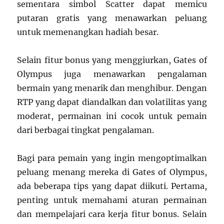
sementara simbol Scatter dapat memicu
putaran gratis yang menawarkan peluang
untuk memenangkan hadiah besar.
Selain fitur bonus yang menggiurkan, Gates of
Olympus juga menawarkan pengalaman
bermain yang menarik dan menghibur. Dengan
RTP yang dapat diandalkan dan volatilitas yang
moderat, permainan ini cocok untuk pemain
dari berbagai tingkat pengalaman.
Bagi para pemain yang ingin mengoptimalkan
peluang menang mereka di Gates of Olympus,
ada beberapa tips yang dapat diikuti. Pertama,
penting untuk memahami aturan permainan
dan mempelajari cara kerja fitur bonus. Selain