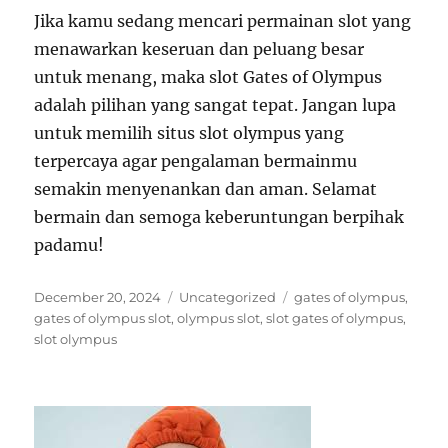
Jika kamu sedang mencari permainan slot yang
menawarkan keseruan dan peluang besar
untuk menang, maka slot Gates of Olympus
adalah pilihan yang sangat tepat. Jangan lupa
untuk memilih situs slot olympus yang
terpercaya agar pengalaman bermainmu
semakin menyenankan dan aman. Selamat
bermain dan semoga keberuntungan berpihak
padamu!
Posted
Categories
Tags
December 20, 2024
Uncategorized
gates of olympus
,
on
gates of olympus slot
,
olympus slot
,
slot gates of olympus
,
slot olympus