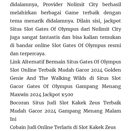
didalamnya, Provider Nolimit City berhasil
melahirkan berbagai Game terbaik dengan
tema menarik didalamnya. Dilain sisi, jackpot
Situs Slot Gates Of Olympus dari Nolimit City
juga sangat fantastis dan bisa kalian temukan
di bandar online Slot Gates Of Olympus resmi
dan terpercaya.
Link Alternatif Bermain Situs Gates Of Olympus
Slot Online Terbaik Mudah Gacor 2024 Golden
Genie And The Walking Wilds di Situs Slot
Gacor Gates Of Olympus Gampang Menang
Maxwin 2024 Jackpot x500
Bocoran Situs Judi Slot Kakek Zeus Terbaik
Mudah Gacor 2024 Gampang Menang Malam
Ini
Cobain Judi Online Terlaris di Slot Kakek Zeus