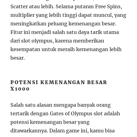
Scatter atau lebih. Selama putaran Free Spins,
multiplier yang lebih tinggi dapat muncul, yang
meningkatkan peluang kemenangan besar.
Fitur ini menjadi salah satu daya tarik utama
dari slot olympus, karena memberikan
kesempatan untuk meraih kemenangan lebih
besar.
POTENSI KEMENANGAN BESAR
X1000
Salah satu alasan mengapa banyak orang
tertarik dengan Gates of Olympus slot adalah
potensi kemenangan besar yang
ditawarkannya. Dalam game ini, kamu bisa