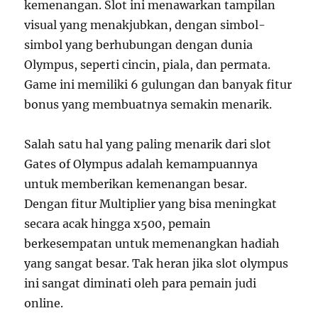
kemenangan. Slot ini menawarkan tampilan
visual yang menakjubkan, dengan simbol-
simbol yang berhubungan dengan dunia
Olympus, seperti cincin, piala, dan permata.
Game ini memiliki 6 gulungan dan banyak fitur
bonus yang membuatnya semakin menarik.
Salah satu hal yang paling menarik dari slot
Gates of Olympus adalah kemampuannya
untuk memberikan kemenangan besar.
Dengan fitur Multiplier yang bisa meningkat
secara acak hingga x500, pemain
berkesempatan untuk memenangkan hadiah
yang sangat besar. Tak heran jika slot olympus
ini sangat diminati oleh para pemain judi
online.