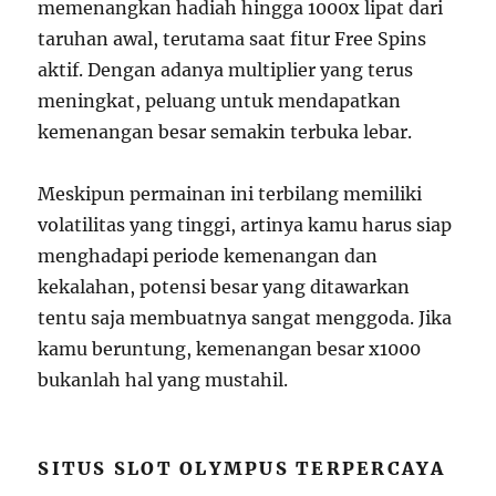
memenangkan hadiah hingga 1000x lipat dari
taruhan awal, terutama saat fitur Free Spins
aktif. Dengan adanya multiplier yang terus
meningkat, peluang untuk mendapatkan
kemenangan besar semakin terbuka lebar.
Meskipun permainan ini terbilang memiliki
volatilitas yang tinggi, artinya kamu harus siap
menghadapi periode kemenangan dan
kekalahan, potensi besar yang ditawarkan
tentu saja membuatnya sangat menggoda. Jika
kamu beruntung, kemenangan besar x1000
bukanlah hal yang mustahil.
SITUS SLOT OLYMPUS TERPERCAYA