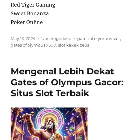
Red Tiger Gaming
Sweet Bonanza
Poker Online
Posted
Categories
Tags
May 13, 2024
Uncategorized
gates of olympus slot
,
on
gates of olympus x500
,
slot kakek zeus
Mengenal Lebih Dekat
Gates of Olympus Gacor:
Situs Slot Terbaik