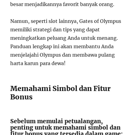
besar menjadikannya favorit banyak orang.
Namun, seperti slot lainnya, Gates of Olympus
memiliki strategi dan tips yang dapat
meningkatkan peluang Anda untuk menang.
Panduan lengkap ini akan membantu Anda
menjelajahi Olympus dan membawa pulang
harta karun para dewa!
Memahami Simbol dan Fitur
Bonus
Sebelum memulai petualangan,
penting untuk memahami simbol dan
fitur bonus yang tersedia dalam game: