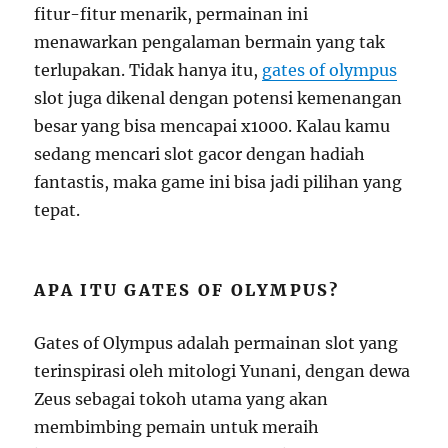
fitur-fitur menarik, permainan ini
menawarkan pengalaman bermain yang tak
terlupakan. Tidak hanya itu,
gates of olympus
slot juga dikenal dengan potensi kemenangan
besar yang bisa mencapai x1000. Kalau kamu
sedang mencari slot gacor dengan hadiah
fantastis, maka game ini bisa jadi pilihan yang
tepat.
APA ITU GATES OF OLYMPUS?
Gates of Olympus adalah permainan slot yang
terinspirasi oleh mitologi Yunani, dengan dewa
Zeus sebagai tokoh utama yang akan
membimbing pemain untuk meraih