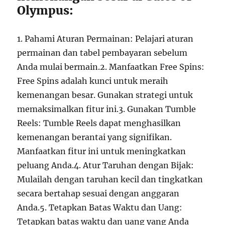
Olympus:
1. Pahami Aturan Permainan: Pelajari aturan
permainan dan tabel pembayaran sebelum
Anda mulai bermain.2. Manfaatkan Free Spins:
Free Spins adalah kunci untuk meraih
kemenangan besar. Gunakan strategi untuk
memaksimalkan fitur ini.3. Gunakan Tumble
Reels: Tumble Reels dapat menghasilkan
kemenangan berantai yang signifikan.
Manfaatkan fitur ini untuk meningkatkan
peluang Anda.4. Atur Taruhan dengan Bijak:
Mulailah dengan taruhan kecil dan tingkatkan
secara bertahap sesuai dengan anggaran
Anda.5. Tetapkan Batas Waktu dan Uang:
Tetapkan batas waktu dan uang yang Anda