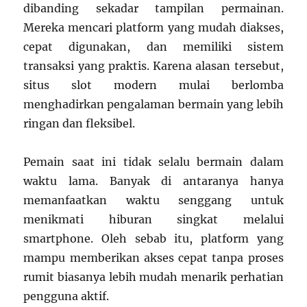
dibanding sekadar tampilan permainan.
Mereka mencari platform yang mudah diakses,
cepat digunakan, dan memiliki sistem
transaksi yang praktis. Karena alasan tersebut,
situs slot modern mulai berlomba
menghadirkan pengalaman bermain yang lebih
ringan dan fleksibel.
Pemain saat ini tidak selalu bermain dalam
waktu lama. Banyak di antaranya hanya
memanfaatkan waktu senggang untuk
menikmati hiburan singkat melalui
smartphone. Oleh sebab itu, platform yang
mampu memberikan akses cepat tanpa proses
rumit biasanya lebih mudah menarik perhatian
pengguna aktif.