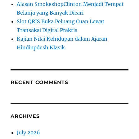
Alasan SmokeshopClinton Menjadi Tempat
Belanja yang Banyak Dicari
Slot QRIS Buka Peluang Cuan Lewat
Transaksi Digital Praktis
Kajian Nilai Kehidupan dalam Ajaran
Hindiupdesh Klasik
RECENT COMMENTS
ARCHIVES
July 2026