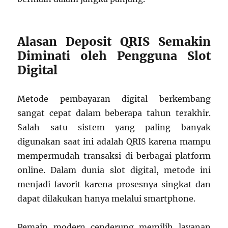
Alasan Deposit QRIS Semakin
Diminati oleh Pengguna Slot
Digital
Metode pembayaran digital berkembang
sangat cepat dalam beberapa tahun terakhir.
Salah satu sistem yang paling banyak
digunakan saat ini adalah QRIS karena mampu
mempermudah transaksi di berbagai platform
online. Dalam dunia slot digital, metode ini
menjadi favorit karena prosesnya singkat dan
dapat dilakukan hanya melalui smartphone.
Pemain modern cenderung memilih layanan