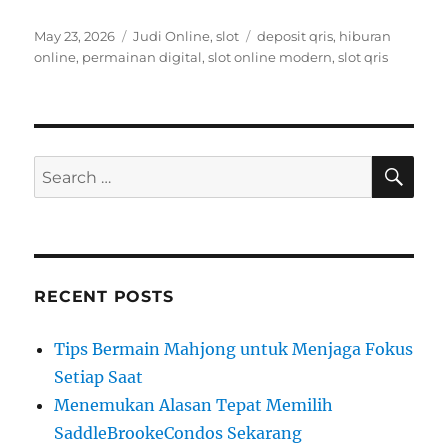
Posted
Categories
Tags
May 23, 2026
Judi Online
,
slot
deposit qris
,
hiburan
on
online
,
permainan digital
,
slot online modern
,
slot qris
SE
Search
for:
RECENT POSTS
Tips Bermain Mahjong untuk Menjaga Fokus
Setiap Saat
Menemukan Alasan Tepat Memilih
SaddleBrookeCondos Sekarang