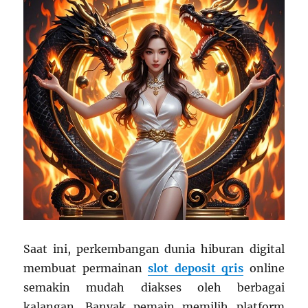
Saat ini, perkembangan dunia hiburan digital
membuat permainan
slot deposit qris
online
semakin mudah diakses oleh berbagai
kalangan. Banyak pemain memilih platform