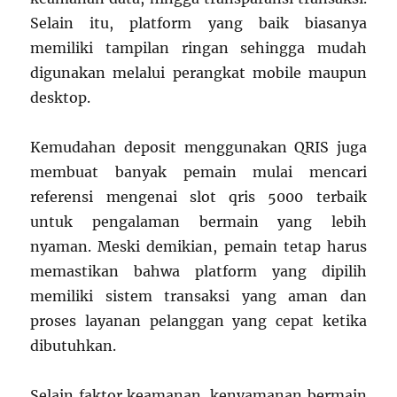
Selain itu, platform yang baik biasanya
memiliki tampilan ringan sehingga mudah
digunakan melalui perangkat mobile maupun
desktop.
Kemudahan deposit menggunakan QRIS juga
membuat banyak pemain mulai mencari
referensi mengenai slot qris 5000 terbaik
untuk pengalaman bermain yang lebih
nyaman. Meski demikian, pemain tetap harus
memastikan bahwa platform yang dipilih
memiliki sistem transaksi yang aman dan
proses layanan pelanggan yang cepat ketika
dibutuhkan.
Selain faktor keamanan, kenyamanan bermain