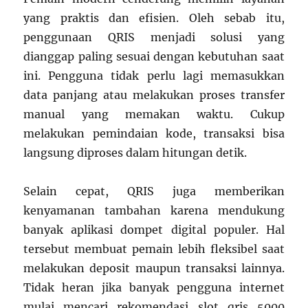
yang praktis dan efisien. Oleh sebab itu,
penggunaan QRIS menjadi solusi yang
dianggap paling sesuai dengan kebutuhan saat
ini. Pengguna tidak perlu lagi memasukkan
data panjang atau melakukan proses transfer
manual yang memakan waktu. Cukup
melakukan pemindaian kode, transaksi bisa
langsung diproses dalam hitungan detik.
Selain cepat, QRIS juga memberikan
kenyamanan tambahan karena mendukung
banyak aplikasi dompet digital populer. Hal
tersebut membuat pemain lebih fleksibel saat
melakukan deposit maupun transaksi lainnya.
Tidak heran jika banyak pengguna internet
mulai mencari rekomendasi slot qris 5000