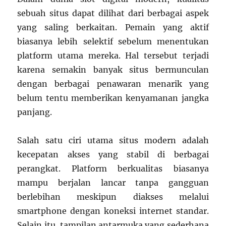
sebuah situs dapat dilihat dari berbagai aspek
yang saling berkaitan. Pemain yang aktif
biasanya lebih selektif sebelum menentukan
platform utama mereka. Hal tersebut terjadi
karena semakin banyak situs bermunculan
dengan berbagai penawaran menarik yang
belum tentu memberikan kenyamanan jangka
panjang.
Salah satu ciri utama situs modern adalah
kecepatan akses yang stabil di berbagai
perangkat. Platform berkualitas biasanya
mampu berjalan lancar tanpa gangguan
berlebihan meskipun diakses melalui
smartphone dengan koneksi internet standar.
Selain itu, tampilan antarmuka yang sederhana