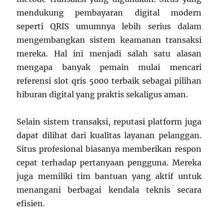
mendukung pembayaran digital modern
seperti QRIS umumnya lebih serius dalam
mengembangkan sistem keamanan transaksi
mereka. Hal ini menjadi salah satu alasan
mengapa banyak pemain mulai mencari
referensi slot qris 5000 terbaik sebagai pilihan
hiburan digital yang praktis sekaligus aman.
Selain sistem transaksi, reputasi platform juga
dapat dilihat dari kualitas layanan pelanggan.
Situs profesional biasanya memberikan respon
cepat terhadap pertanyaan pengguna. Mereka
juga memiliki tim bantuan yang aktif untuk
menangani berbagai kendala teknis secara
efisien.