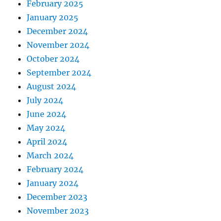
February 2025
January 2025
December 2024
November 2024
October 2024
September 2024
August 2024
July 2024
June 2024
May 2024
April 2024
March 2024
February 2024
January 2024
December 2023
November 2023