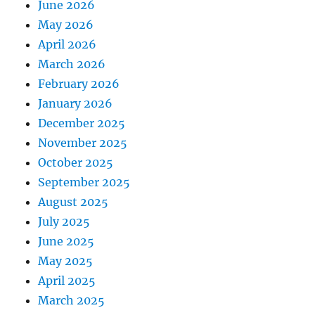
June 2026
May 2026
April 2026
March 2026
February 2026
January 2026
December 2025
November 2025
October 2025
September 2025
August 2025
July 2025
June 2025
May 2025
April 2025
March 2025