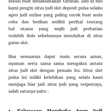
sesuai buat melaksanakan taruhan. Jadi di sini
kami pengin situs judi slot deposit pulsa selaku
agen judi online yang paling cocok buat anda
coba dan berikan sedikit perihal tentang
hal utama yang wajib jadi perhatian
terlebih dulu sebelumnya mendaftar di situs
game slot.
Biar semuanya dapat main secara aman,
nyaman serta sama sama mengakui antara
situs judi slot dengan pemain itu. Situs slot
pulsa ini miliki kelebihan yang selalu kami
menjaga biar jadi situs judi yang terpercaya,
salah satunya yaitu :