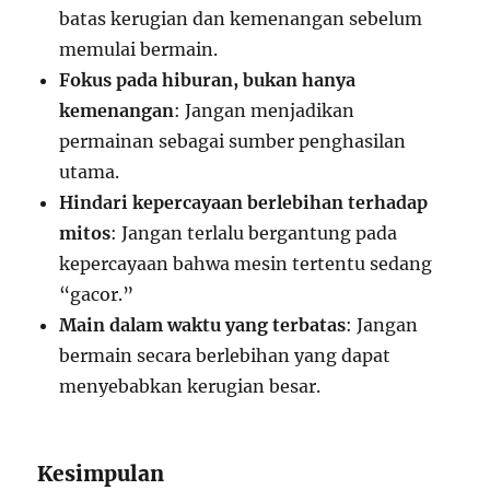
batas kerugian dan kemenangan sebelum
memulai bermain.
Fokus pada hiburan, bukan hanya
kemenangan
: Jangan menjadikan
permainan sebagai sumber penghasilan
utama.
Hindari kepercayaan berlebihan terhadap
mitos
: Jangan terlalu bergantung pada
kepercayaan bahwa mesin tertentu sedang
“gacor.”
Main dalam waktu yang terbatas
: Jangan
bermain secara berlebihan yang dapat
menyebabkan kerugian besar.
Kesimpulan