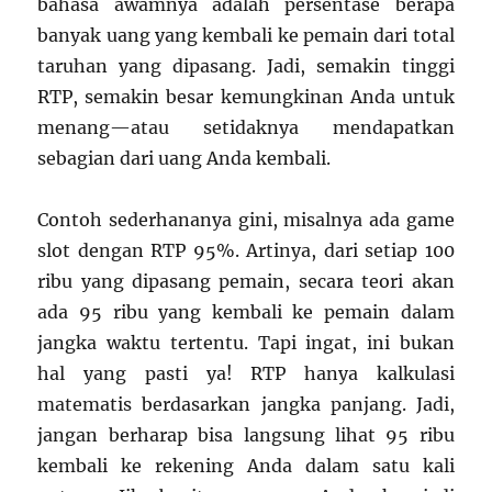
bahasa awamnya adalah persentase berapa
banyak uang yang kembali ke pemain dari total
taruhan yang dipasang. Jadi, semakin tinggi
RTP, semakin besar kemungkinan Anda untuk
menang—atau setidaknya mendapatkan
sebagian dari uang Anda kembali.
Contoh sederhananya gini, misalnya ada game
slot dengan RTP 95%. Artinya, dari setiap 100
ribu yang dipasang pemain, secara teori akan
ada 95 ribu yang kembali ke pemain dalam
jangka waktu tertentu. Tapi ingat, ini bukan
hal yang pasti ya! RTP hanya kalkulasi
matematis berdasarkan jangka panjang. Jadi,
jangan berharap bisa langsung lihat 95 ribu
kembali ke rekening Anda dalam satu kali