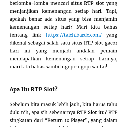
berlomba-lomba mencari
situs RTP slot
yang
menjanjikan kemenangan setiap hari. Tapi,
apakah benar ada situs yang bisa menjamin
kemenangan setiap hari? Mari kita bahas
tentang link
https://taichibardc.com/
yang
dikenal sebagai salah satu situs RTP slot gacor
hari ini yang menjadi andalan pemain
mendapatkan kemenangan setiap harinya,
mari kita bahas sambil ngopi-ngopi santai!
Apa Itu RTP Slot?
Sebelum kita masuk lebih jauh, kita harus tahu
dulu nih, apa sih sebenarnya
RTP Slot
itu? RTP
singkatan dari “Return to Player”, yang dalam