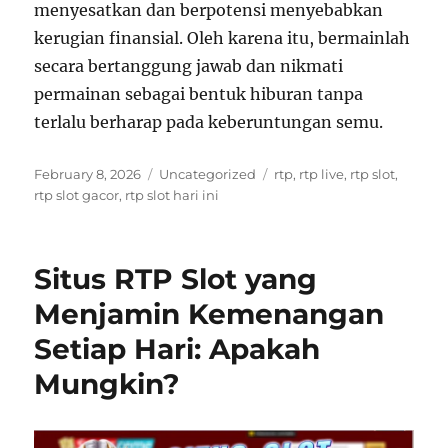
menyesatkan dan berpotensi menyebabkan
kerugian finansial. Oleh karena itu, bermainlah
secara bertanggung jawab dan nikmati
permainan sebagai bentuk hiburan tanpa
terlalu berharap pada keberuntungan semu.
Posted
Categories
Tags
February 8, 2026
Uncategorized
rtp
,
rtp live
,
rtp slot
,
on
rtp slot gacor
,
rtp slot hari ini
Situs RTP Slot yang
Menjamin Kemenangan
Setiap Hari: Apakah
Mungkin?