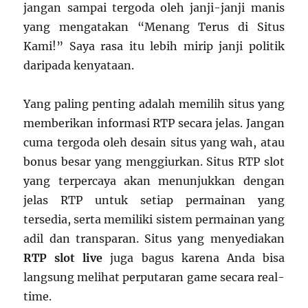
jangan sampai tergoda oleh janji-janji manis
yang mengatakan “Menang Terus di Situs
Kami!” Saya rasa itu lebih mirip janji politik
daripada kenyataan.
Yang paling penting adalah memilih situs yang
memberikan informasi RTP secara jelas. Jangan
cuma tergoda oleh desain situs yang wah, atau
bonus besar yang menggiurkan. Situs RTP slot
yang terpercaya akan menunjukkan dengan
jelas RTP untuk setiap permainan yang
tersedia, serta memiliki sistem permainan yang
adil dan transparan. Situs yang menyediakan
RTP slot live
juga bagus karena Anda bisa
langsung melihat perputaran game secara real-
time.