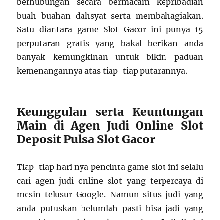
berhubungan secara bermacam kepribadian
buah buahan dahsyat serta membahagiakan.
Satu diantara game Slot Gacor ini punya 15
perputaran gratis yang bakal berikan anda
banyak kemungkinan untuk bikin paduan
kemenangannya atas tiap-tiap putarannya.
Keunggulan serta Keuntungan
Main di Agen Judi Online Slot
Deposit Pulsa Slot Gacor
Tiap-tiap hari nya pencinta game slot ini selalu
cari agen judi online slot yang terpercaya di
mesin telusur Google. Namun situs judi yang
anda putuskan belumlah pasti bisa jadi yang