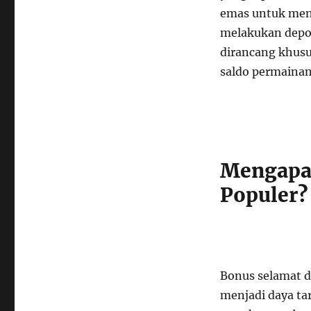
emas untuk me
melakukan depos
dirancang khus
saldo permainan
Mengapa 
Populer?
Bonus selamat d
menjadi daya tar