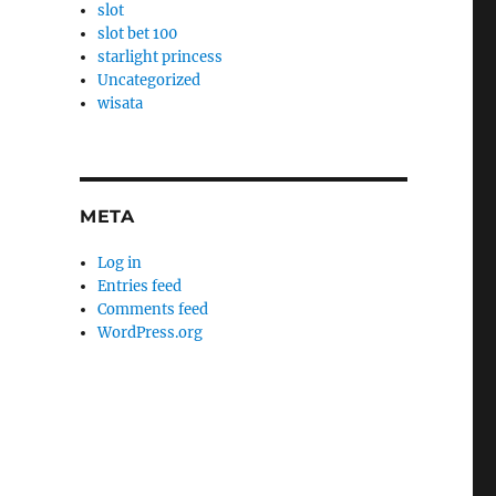
slot
slot bet 100
starlight princess
Uncategorized
wisata
META
Log in
Entries feed
Comments feed
WordPress.org