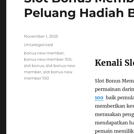
Peluang Hadiah 
Posted
November 1, 2025
on
Categories
Uncategorized
Tags
bonus new member
,
bonus new member 100
,
Kenali S
slot bonus
,
slot bonus new
member
,
slot bonus new
member 100
Slot Bonus Memb
permainan darin
100
baik pemula
memberikan kese
merasakan peng
mendapatkan had
pemain memiliki