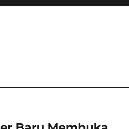
ber Baru Membuka