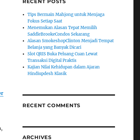
RECENT POSTS
Tips Bermain Mahjong untuk Menjaga
Fokus Setiap Saat
Menemukan Alasan Tepat Memilih
SaddleBrookeCondos Sekarang
Alasan SmokeshopClinton Menjadi Tempat
Belanja yang Banyak Dicari
Slot QRIS Buka Peluang Cuan Lewat
Transaksi Digital Praktis
Kajian Nilai Kehidupan dalam Ajaran
Hindiupdesh Klasik
er
RECENT COMMENTS
,
ARCHIVES