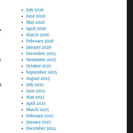
July 2026
June 2026
May 2026
r
April 2026
March 2026
February 2026
January 2026
December 2025
s
November 2025
October 2025
September 2025
August 2025
a
July 2025
June 2025
May 2025
April 2025
March 2025
February 2025
January 2025
December 2024