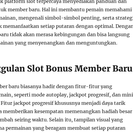
yak platform slot terpercaya menyediakan panduan dan
ntuk member baru. Hal ini membantu pemain memahami
inan, mengenali simbol-simbol penting, serta strateg
k memanfaatkan setiap putaran dengan optimal. Denga
baru tidak akan merasa kebingungan dan bisa langsung
mainan yang menyenangkan dan menguntungkan.
ggulan Slot Bonus Member Baru
er baru biasanya hadir dengan fitur-fitur yang
in, seperti mode autoplay, jackpot progresif, dan mini
Fitur jackpot progresif khususnya menjadi daya tarik
ena memberikan kesempatan memenangkan hadiah besar
mbah seiring waktu. Selain itu, tampilan visual yang
ma permainan yang beragam membuat setiap putaran