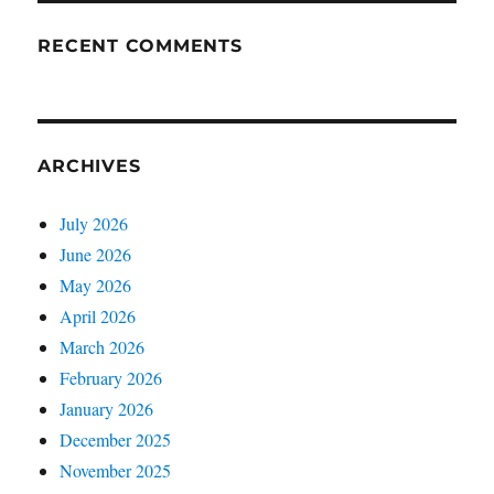
RECENT COMMENTS
ARCHIVES
July 2026
June 2026
May 2026
April 2026
March 2026
February 2026
January 2026
December 2025
November 2025