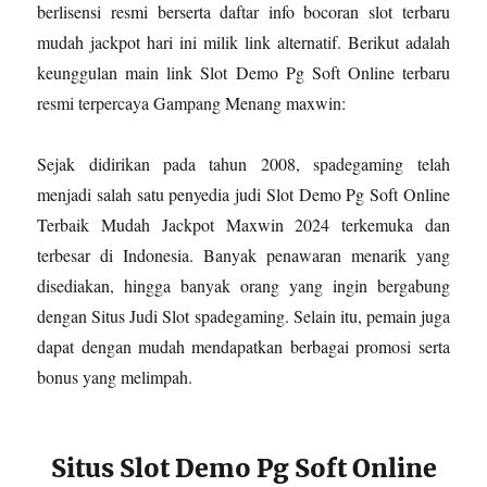
berlisensi resmi berserta daftar info bocoran slot terbaru
mudah jackpot hari ini milik link alternatif. Berikut adalah
keunggulan main link Slot Demo Pg Soft Online terbaru
resmi terpercaya Gampang Menang maxwin:
Sejak didirikan pada tahun 2008, spadegaming telah
menjadi salah satu penyedia judi Slot Demo Pg Soft Online
Terbaik Mudah Jackpot Maxwin 2024 terkemuka dan
terbesar di Indonesia. Banyak penawaran menarik yang
disediakan, hingga banyak orang yang ingin bergabung
dengan Situs Judi Slot spadegaming. Selain itu, pemain juga
dapat dengan mudah mendapatkan berbagai promosi serta
bonus yang melimpah.
Situs Slot Demo Pg Soft Online