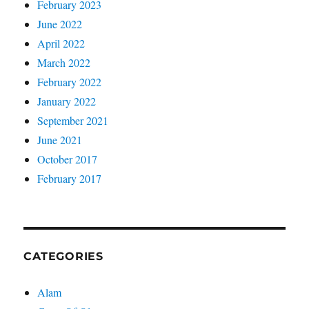
February 2023
June 2022
April 2022
March 2022
February 2022
January 2022
September 2021
June 2021
October 2017
February 2017
CATEGORIES
Alam