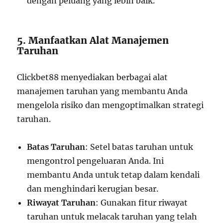
dengan peluang yang lebih baik.
5. Manfaatkan Alat Manajemen
Taruhan
Clickbet88 menyediakan berbagai alat
manajemen taruhan yang membantu Anda
mengelola risiko dan mengoptimalkan strategi
taruhan.
Batas Taruhan
: Setel batas taruhan untuk
mengontrol pengeluaran Anda. Ini
membantu Anda untuk tetap dalam kendali
dan menghindari kerugian besar.
Riwayat Taruhan
: Gunakan fitur riwayat
taruhan untuk melacak taruhan yang telah