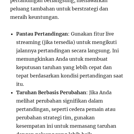
pertandingan berlangsung, menawarkan
peluang tambahan untuk berstrategi dan
meraih keuntungan.
Pantau Pertandingan
: Gunakan fitur live
streaming (jika tersedia) untuk mengikuti
jalannya pertandingan secara langsung. Ini
memungkinkan Anda untuk membuat
keputusan taruhan yang lebih cepat dan
tepat berdasarkan kondisi pertandingan saat
itu.
Taruhan Berbasis Perubahan
: Jika Anda
melihat perubahan signifikan dalam
pertandingan, seperti cedera pemain atau
perubahan strategi tim, gunakan
kesempatan ini untuk memasang taruhan