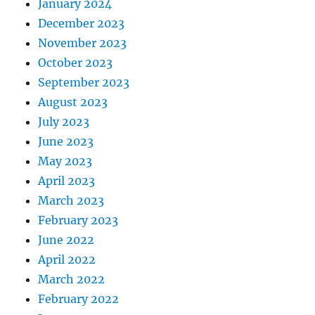
January 2024
December 2023
November 2023
October 2023
September 2023
August 2023
July 2023
June 2023
May 2023
April 2023
March 2023
February 2023
June 2022
April 2022
March 2022
February 2022