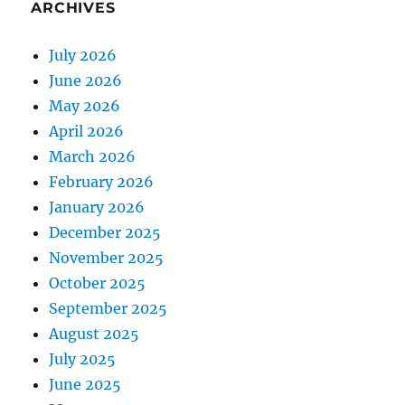
ARCHIVES
July 2026
June 2026
May 2026
April 2026
March 2026
February 2026
January 2026
December 2025
November 2025
October 2025
September 2025
August 2025
July 2025
June 2025