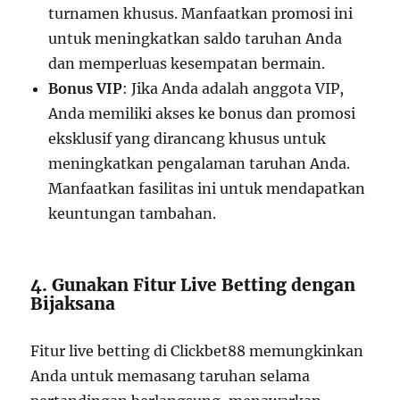
turnamen khusus. Manfaatkan promosi ini
untuk meningkatkan saldo taruhan Anda
dan memperluas kesempatan bermain.
Bonus VIP
: Jika Anda adalah anggota VIP,
Anda memiliki akses ke bonus dan promosi
eksklusif yang dirancang khusus untuk
meningkatkan pengalaman taruhan Anda.
Manfaatkan fasilitas ini untuk mendapatkan
keuntungan tambahan.
4. Gunakan Fitur Live Betting dengan
Bijaksana
Fitur live betting di Clickbet88 memungkinkan
Anda untuk memasang taruhan selama