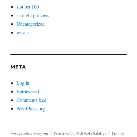
slot bet 100
starlight princess
Uncategorized
wisata
META
Log in
Entries feed
Comments feed
WordPress.org
Voyagetodiscovery.org
Peristiwa G30S di Kota Salatiga
Proudly