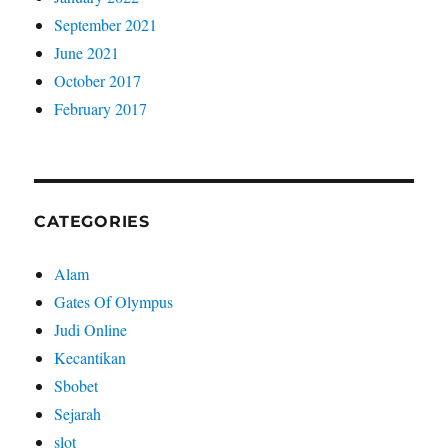
September 2021
June 2021
October 2017
February 2017
CATEGORIES
Alam
Gates Of Olympus
Judi Online
Kecantikan
Sbobet
Sejarah
slot