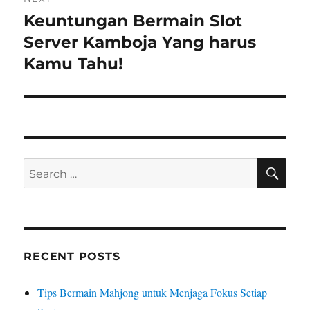
Keuntungan Bermain Slot
Next
post:
Server Kamboja Yang harus
Kamu Tahu!
SE
Search
for:
RECENT POSTS
Tips Bermain Mahjong untuk Menjaga Fokus Setiap