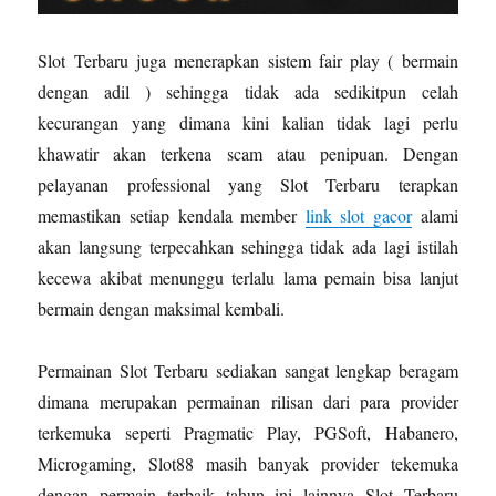
Slot Terbaru juga menerapkan sistem fair play ( bermain
dengan adil ) sehingga tidak ada sedikitpun celah
kecurangan yang dimana kini kalian tidak lagi perlu
khawatir akan terkena scam atau penipuan. Dengan
pelayanan professional yang Slot Terbaru terapkan
memastikan setiap kendala member
link slot gacor
alami
akan langsung terpecahkan sehingga tidak ada lagi istilah
kecewa akibat menunggu terlalu lama pemain bisa lanjut
bermain dengan maksimal kembali.
Permainan Slot Terbaru sediakan sangat lengkap beragam
dimana merupakan permainan rilisan dari para provider
terkemuka seperti Pragmatic Play, PGSoft, Habanero,
Microgaming, Slot88 masih banyak provider tekemuka
dengan permain terbaik tahun ini lainnya Slot Terbaru