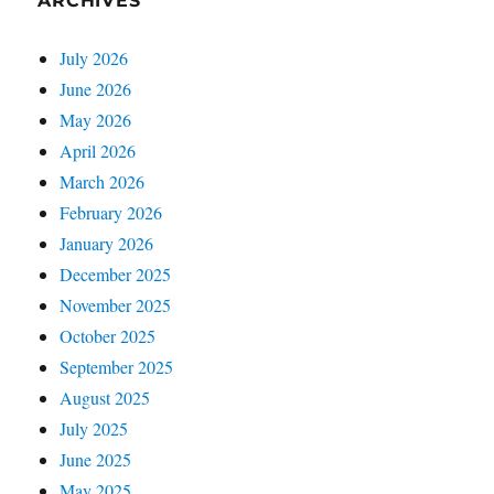
ARCHIVES
July 2026
June 2026
May 2026
April 2026
March 2026
February 2026
January 2026
December 2025
November 2025
October 2025
September 2025
August 2025
July 2025
June 2025
May 2025