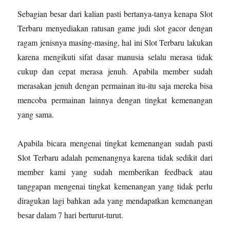
Sebagian besar dari kalian pasti bertanya-tanya kenapa Slot
Terbaru menyediakan ratusan game judi slot gacor dengan
ragam jenisnya masing-masing, hal ini Slot Terbaru lakukan
karena mengikuti sifat dasar manusia selalu merasa tidak
cukup dan cepat merasa jenuh. Apabila member sudah
merasakan jenuh dengan permainan itu-itu saja mereka bisa
mencoba permainan lainnya dengan tingkat kemenangan
yang sama.
Apabila bicara mengenai tingkat kemenangan sudah pasti
Slot Terbaru adalah pemenangnya karena tidak sedikit dari
member kami yang sudah memberikan feedback atau
tanggapan mengenai tingkat kemenangan yang tidak perlu
diragukan lagi bahkan ada yang mendapatkan kemenangan
besar dalam 7 hari berturut-turut.