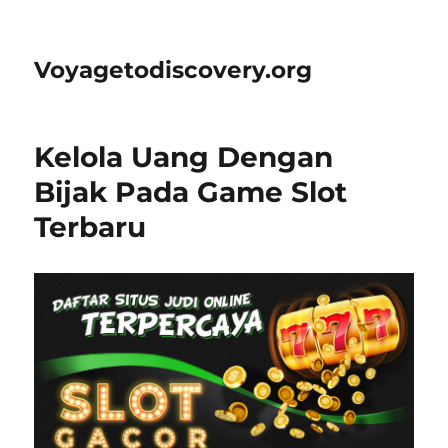
Voyagetodiscovery.org
Kelola Uang Dengan
Bijak Pada Game Slot
Terbaru