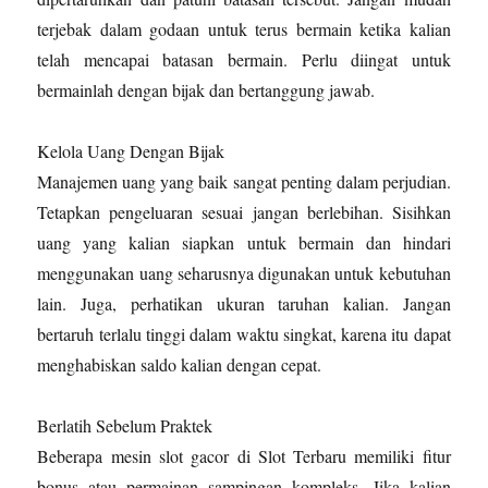
terjebak dalam godaan untuk terus bermain ketika kalian
telah mencapai batasan bermain. Perlu diingat untuk
bermainlah dengan bijak dan bertanggung jawab.
Kelola Uang Dengan Bijak
Manajemen uang yang baik sangat penting dalam perjudian.
Tetapkan pengeluaran sesuai jangan berlebihan. Sisihkan
uang yang kalian siapkan untuk bermain dan hindari
menggunakan uang seharusnya digunakan untuk kebutuhan
lain. Juga, perhatikan ukuran taruhan kalian. Jangan
bertaruh terlalu tinggi dalam waktu singkat, karena itu dapat
menghabiskan saldo kalian dengan cepat.
Berlatih Sebelum Praktek
Beberapa mesin slot gacor di Slot Terbaru memiliki fitur
bonus atau permainan sampingan kompleks. Jika kalian