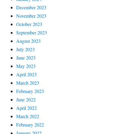
December 2023
November 2023
October 2023
September 2023
August 2023
July 2023
June 2023
May 2023
April 2023
March 2023
February 2023
June 2022
April 2022
March 2022
February 2022
January 2022