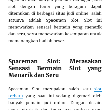
slot dengan tema yang beragam dapat
ditemukan di berbagai situs judi online, salah
satunya adalah Spaceman Slot. Slot ini
menawarkan sensasi bermain yang menarik
dan seru, serta menawarkan kesempatan untuk
memenangkan hadiah besar.
Spaceman Slot: Merasakan
Sensasi Bermain Slot yang
Menarik dan Seru
Spaceman Slot merupakan salah satu
slot
terbaru
yang saat ini sedang digemari oleh
banyak pemain judi online. Dengan desain
yang futuristik dan tema luar angkasa yang