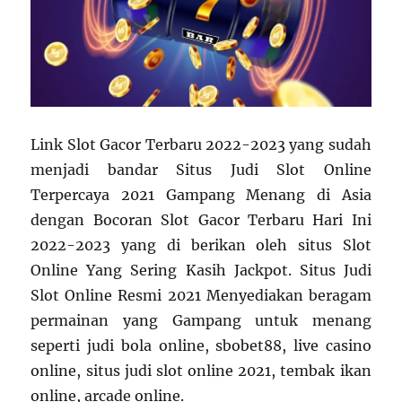
Link Slot Gacor Terbaru 2022-2023 yang sudah
menjadi bandar Situs Judi Slot Online
Terpercaya 2021 Gampang Menang di Asia
dengan Bocoran Slot Gacor Terbaru Hari Ini
2022-2023 yang di berikan oleh situs Slot
Online Yang Sering Kasih Jackpot. Situs Judi
Slot Online Resmi 2021 Menyediakan beragam
permainan yang Gampang untuk menang
seperti judi bola online, sbobet88, live casino
online, situs judi slot online 2021, tembak ikan
online, arcade online.