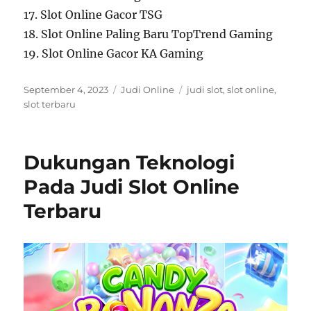
17. Slot Online Gacor TSG
18. Slot Online Paling Baru TopTrend Gaming
19. Slot Online Gacor KA Gaming
Posted
Categories
Tags
September 4, 2023
Judi Online
judi slot
,
slot online
,
on
slot terbaru
Dukungan Teknologi
Pada Judi Slot Online
Terbaru