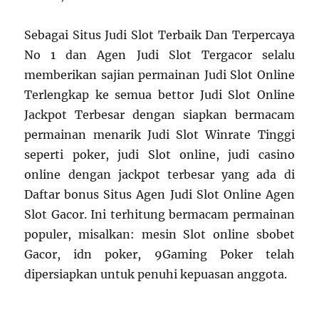
Sebagai Situs Judi Slot Terbaik Dan Terpercaya
No 1 dan Agen Judi Slot Tergacor selalu
memberikan sajian permainan Judi Slot Online
Terlengkap ke semua bettor Judi Slot Online
Jackpot Terbesar dengan siapkan bermacam
permainan menarik Judi Slot Winrate Tinggi
seperti poker, judi Slot online, judi casino
online dengan jackpot terbesar yang ada di
Daftar bonus Situs Agen Judi Slot Online Agen
Slot Gacor. Ini terhitung bermacam permainan
populer, misalkan: mesin Slot online sbobet
Gacor, idn poker, 9Gaming Poker telah
dipersiapkan untuk penuhi kepuasan anggota.