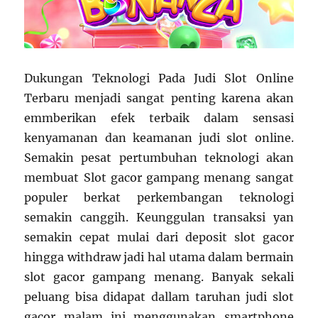
Dukungan Teknologi Pada Judi Slot Online
Terbaru menjadi sangat penting karena akan
emmberikan efek terbaik dalam sensasi
kenyamanan dan keamanan judi slot online.
Semakin pesat pertumbuhan teknologi akan
membuat Slot gacor gampang menang sangat
populer berkat perkembangan teknologi
semakin canggih. Keunggulan transaksi yan
semakin cepat mulai dari deposit slot gacor
hingga withdraw jadi hal utama dalam bermain
slot gacor gampang menang. Banyak sekali
peluang bisa didapat dallam taruhan judi slot
gacor malam ini menggunakan smartphone