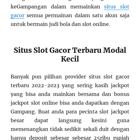
keGampangan dalam memainkan
situs slot
gacor
semua permainan dalam satu akun saja
untuk bermain judi bola dan slot online.
Situs Slot Gacor Terbaru Modal
Kecil
Banyak pun pilihan provider situs slot gacor
terbaru 2022-2023 yang sering kasih jackpot
yang bisa anda mainkan bersama dan bonus
jackpot slot online bisa anda dapatkan dengan
Gampang. Buat anda para pecinta slot jackpot
besar dapat langsung kesini guna
memenangkan tidak sedikit sekali duit dengan
hanya deposit sebesar sebesar 25ribu rupiah