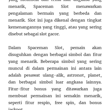
menarik, Spaceman Slot menawarkan
pengalaman bermain yang berbeda dan
menarik. Slot ini juga dikenal dengan tingkat
kemenangannya yang tinggi, atau yang sering
disebut sebagai slot gacor.
Dalam Spaceman Slot, pemain akan
disuguhkan dengan berbagai simbol dan fitur
yang menarik. Beberapa simbol yang sering
muncul di dalam permainan ini antara lain
adalah pesawat ulang-alik, astronot, planet,
dan berbagai simbol luar angkasa lainnya.
Fitur-fitur bonus yang ditawarkan juga
membuat permainan ini semakin menarik,
seperti fitur respin, free spin, dan bonus
jackpot.