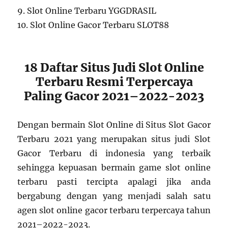
9. Slot Online Terbaru YGGDRASIL
10. Slot Online Gacor Terbaru SLOT88
18 Daftar Situs Judi Slot Online
Terbaru Resmi Terpercaya
Paling Gacor 2021–2022-2023
Dengan bermain Slot Online di Situs Slot Gacor
Terbaru 2021 yang merupakan situs judi Slot
Gacor Terbaru di indonesia yang terbaik
sehingga kepuasan bermain game slot online
terbaru pasti tercipta apalagi jika anda
bergabung dengan yang menjadi salah satu
agen slot online gacor terbaru terpercaya tahun
2021–2022-2023.