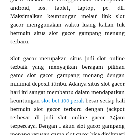
android, ios, tablet, laptop, pc, dll.
Maksimalkan keuntungan melaui link slot
gacor menggunakan waktu luang kalian tuk
bermain situs slot gacor gampang menang
terbaru.
Slot gacor merupakan situs judi slot online
terbaik yang menyajikan beragam pilihan
game slot gacor gampang menang dengan
minimal deposit 10ribu. Adanya situs slot gacor
hari ini sangat membantu dalam mendapatkan
keuntungan
slot bet 100 perak
besar setiap kali
bermain slot gacor terbaru dengan jackpot
terbesar di judi slot online gacor 24jam
terpercaya. Dengan 1 akun slot gacor gampang
menang ratusan game slot gacor bisa dinikmati